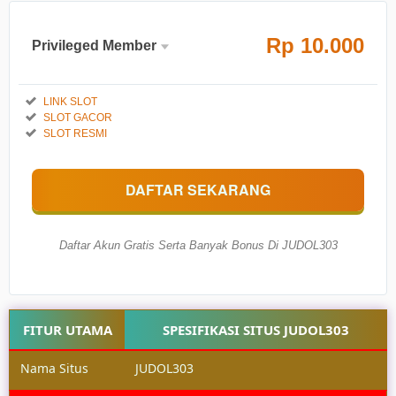
Rp
10.000
Privileged Member
Member
Reguler
Aktif
LINK SLOT
SLOT GACOR
10.000
Rp
SLOT RESMI
Akun
VIP
Pilih
DAFTAR SEKARANG
100.000
Rp
Daftar Akun Gratis Serta Banyak Bonus Di JUDOL303
FITUR UTAMA
SPESIFIKASI SITUS JUDOL303
Nama Situs
JUDOL303