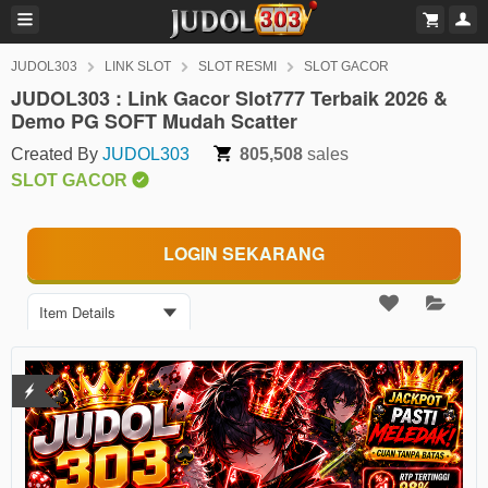
JUDOL303
LINK SLOT
SLOT RESMI
SLOT GACOR
JUDOL303 : Link Gacor Slot777 Terbaik 2026 &
Demo PG SOFT Mudah Scatter
Created By
JUDOL303
805,508
sales
SLOT GACOR
LOGIN SEKARANG
Item Details