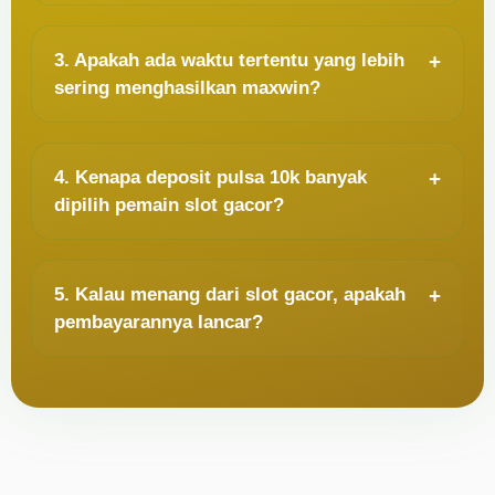
3. Apakah ada waktu tertentu yang lebih
sering menghasilkan maxwin?
4. Kenapa deposit pulsa 10k banyak
dipilih pemain slot gacor?
5. Kalau menang dari slot gacor, apakah
pembayarannya lancar?