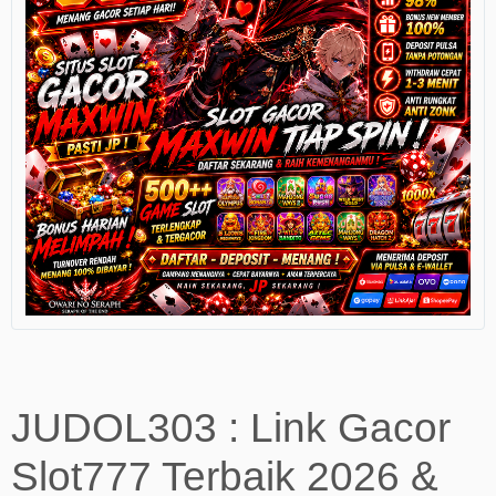
JUDOL303 : Link Gacor
Slot777 Terbaik 2026 &