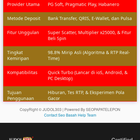
Provider Utama
PG Soft, Pragmatic Play, Habanero
Metode Deposit
Bank Transfer, QRIS, E-Wallet, dan Pulsa
Fitur Unggulan
Super Scatter, Multiplier x25000, & Fitur
Beli Spin
Tingkat
98.8% Mirip Asli (Algoritma & RTP Real-
Kemiripan
Time)
Kompatibilitas
Quick Turbo (Lancar di ioS, Android, &
PC Desktop)
Tujuan
Hiburan, Tes RTP, & Eksperimen Pola
Penggunaan
Gacor
CopyRight © JUDOL303 | Powered By SEOPAPATELEPON
Contact Seo Basah Help Team