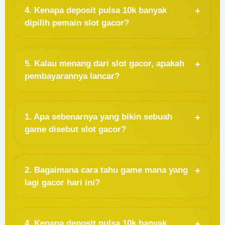
4. Kenapa deposit pulsa 10k banyak
dipilih pemain slot gacor?
5. Kalau menang dari slot gacor, apakah
pembayarannya lancar?
1. Apa sebenarnya yang bikin sebuah
game disebut slot gacor?
2. Bagaimana cara tahu game mana yang
lagi gacor hari ini?
4. Kenapa deposit pulsa 10k banyak