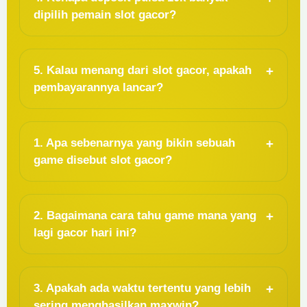
dipilih pemain slot gacor?
5. Kalau menang dari slot gacor, apakah
pembayarannya lancar?
1. Apa sebenarnya yang bikin sebuah
game disebut slot gacor?
2. Bagaimana cara tahu game mana yang
lagi gacor hari ini?
3. Apakah ada waktu tertentu yang lebih
sering menghasilkan maxwin?