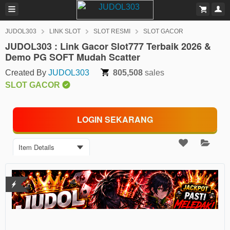
JUDOL303
LINK SLOT
SLOT RESMI
SLOT GACOR
JUDOL303 : Link Gacor Slot777 Terbaik 2026 &
Demo PG SOFT Mudah Scatter
Created By
JUDOL303
805,508
sales
SLOT GACOR
LOGIN SEKARANG
Item Details