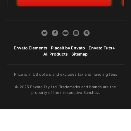
Envato Elements
Placeit by Envato
Envato Tuts+
All Products
Sitemap
Price is in US dollars and excludes tax and handling fees
© 2025 Envato Pty Ltd. Trademarks and brands are the
property of their respective Sanchez.
Tell us what you think!