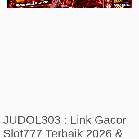
JUDOL303 : Link Gacor
Slot777 Terbaik 2026 &