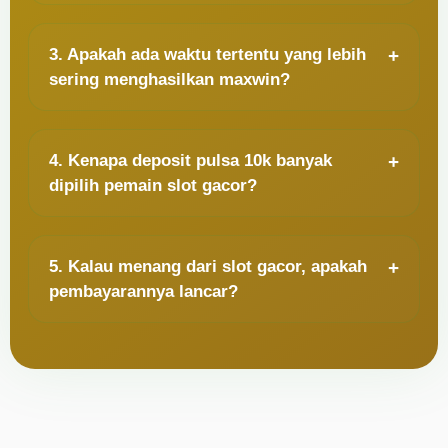
3. Apakah ada waktu tertentu yang lebih
sering menghasilkan maxwin?
4. Kenapa deposit pulsa 10k banyak
dipilih pemain slot gacor?
5. Kalau menang dari slot gacor, apakah
pembayarannya lancar?