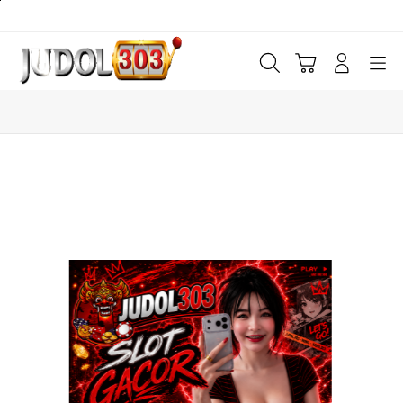
Skip
to
content
Cari
Troli
Login
Navigation
Buka Info Lebih Lanjut