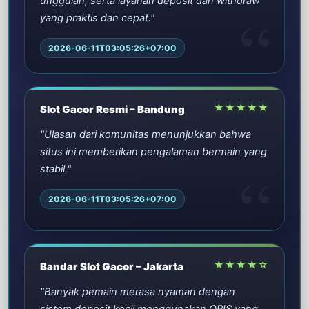
unggulan, serta layanan deposit dan withdraw
yang praktis dan cepat."
2026-06-11T03:05:26+07:00
★★★★★
Slot Gacor Resmi – Bandung
"Ulasan dari komunitas menunjukkan bahwa
situs ini memberikan pengalaman bermain yang
stabil."
2026-06-11T03:05:26+07:00
★★★★☆
Bandar Slot Gacor – Jakarta
"Banyak pemain merasa nyaman dengan