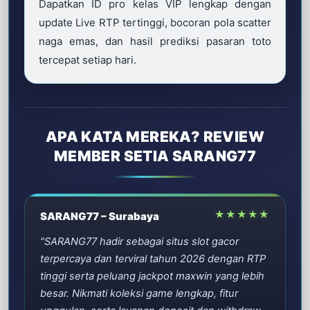
Dapatkan ID pro kelas VIP lengkap dengan
update Live RTP tertinggi, bocoran pola scatter
naga emas, dan hasil prediksi pasaran toto
tercepat setiap hari.
APA KATA MEREKA? REVIEW
MEMBER SETIA SARANG77
★★★★★
SARANG77 – Surabaya
"SARANG77 hadir sebagai situs slot gacor
terpercaya dan terviral tahun 2026 dengan RTP
tinggi serta peluang jackpot maxwin yang lebih
besar. Nikmati koleksi game lengkap, fitur