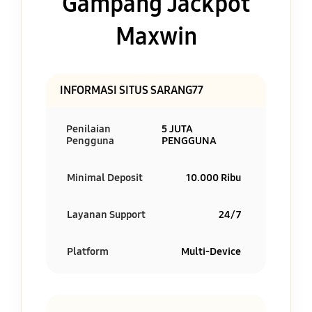
Gampang Jackpot
Maxwin
INFORMASI SITUS SARANG77
Penilaian
5 JUTA
Pengguna
PENGGUNA
Minimal Deposit
10.000 Ribu
Layanan Support
24/7
Platform
Multi-Device