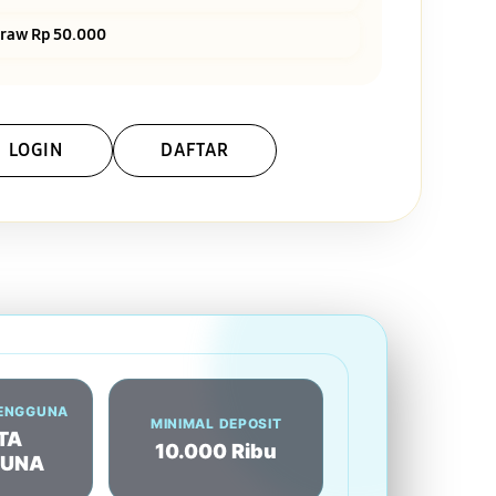
raw Rp 50.000
LOGIN
DAFTAR
PENGGUNA
MINIMAL DEPOSIT
TA
10.000 Ribu
GUNA