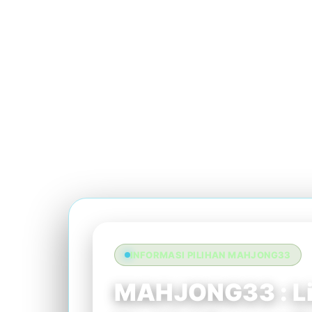
Layer Popup Close
INFORMASI PILIHAN MAHJONG33
MAHJONG33 : Li