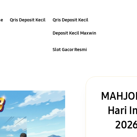
ne
Qris Deposit Kecil
Qris Deposit Kecil
Deposit Kecil Maxwin
Slot Gacor Resmi
MAHJONG
Hari I
2026