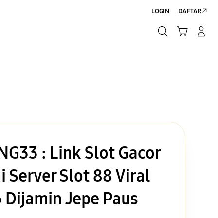
LOGIN
DAFTAR
Cari
Troli
Login/Sign-Up
Cari
33 : Link Slot Gacor
ni Server Slot 88 Viral
 Dijamin Jepe Paus