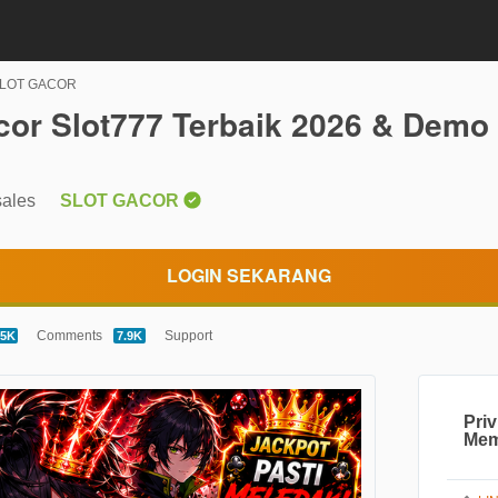
LOT GACOR
cor Slot777 Terbaik 2026 & Dem
ales
SLOT GACOR
LOGIN SEKARANG
Comments
Support
.5K
7.9K
Priv
Mem
Me