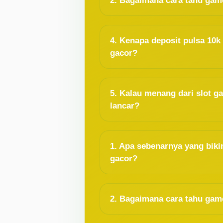
2. Bagaimana cara tahu game
4. Kenapa deposit pulsa 10k 
gacor?
5. Kalau menang dari slot 
lancar?
1. Apa sebenarnya yang biki
gacor?
2. Bagaimana cara tahu game