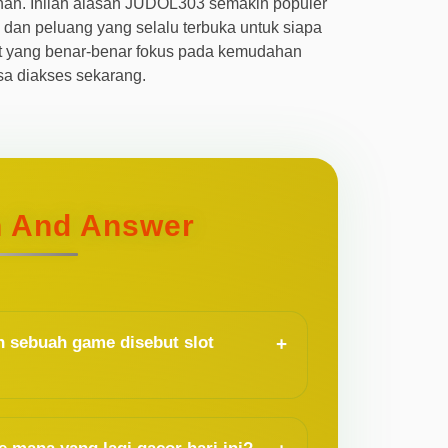
han. Inilah alasan JUDOL303 semakin populer
, dan peluang yang selalu terbuka untuk siapa
t yang benar-benar fokus pada kemudahan
sa diakses sekarang.
n And Answer
n sebuah game disebut slot