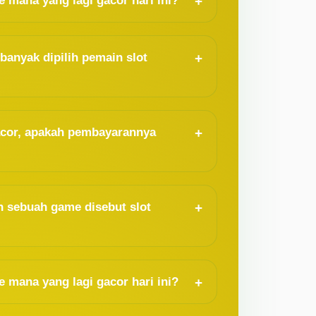
 mana yang lagi gacor hari ini?
banyak dipilih pemain slot
gacor, apakah pembayarannya
n sebuah game disebut slot
 mana yang lagi gacor hari ini?