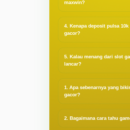
maxwin?
4. Kenapa deposit pulsa 10k 
gacor?
5. Kalau menang dari slot 
lancar?
1. Apa sebenarnya yang biki
gacor?
2. Bagaimana cara tahu game