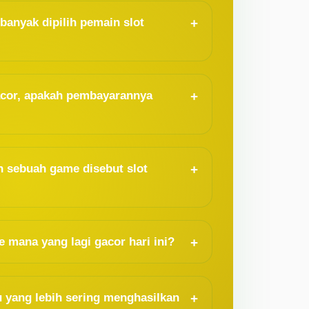
banyak dipilih pemain slot
gacor, apakah pembayarannya
n sebuah game disebut slot
 mana yang lagi gacor hari ini?
u yang lebih sering menghasilkan