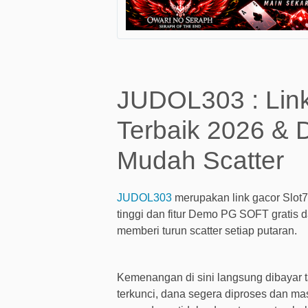
JUDOL303 : Link
Terbaik 2026 &
Mudah Scatter
JUDOL303
merupakan link gacor Slot7
tinggi dan fitur Demo PG SOFT gratis 
memberi turun scatter setiap putaran.
Kemenangan di sini langsung dibayar 
terkunci, dana segera diproses dan ma